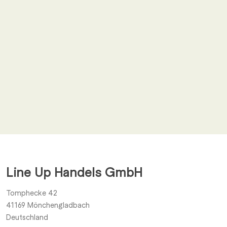
E-Mail
*
Ich stimme zu von der Line Up Handels GmbH zu allen für
*
mich relevanten Themen benachrichtigt zu werden.
Line Up Handels GmbH
Einsenden
Tomphecke 42
41169
Mönchengladbach
Deutschland