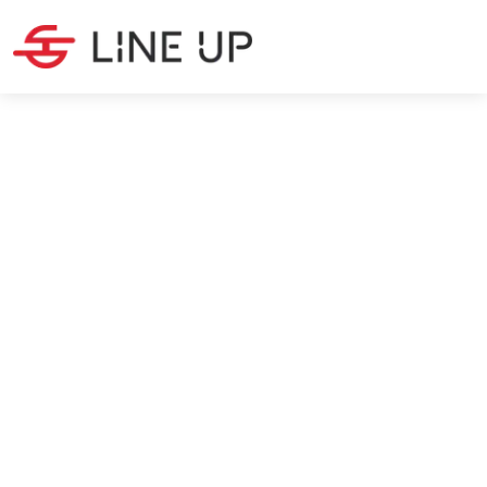
QUALITÄTSMANAGEMENT
·
4
MIN LESEZEIT
Line Up erneut ISO 9001
zertifiziert
Max Silanoglu
9/12/2022