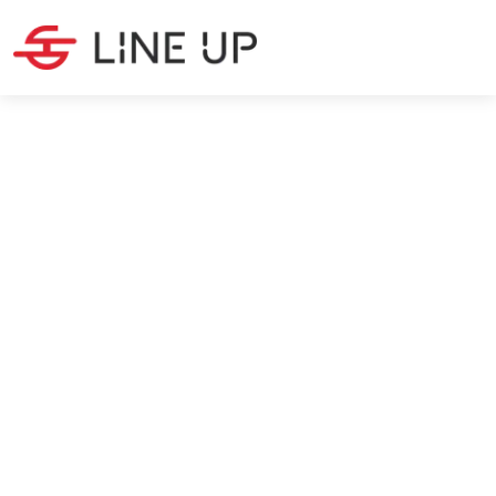
BESCHAFFUNG
·
6
MIN LESEZEIT
Beschaffung China: Chancen
im größten Beschaffungsmarkt
Christina Peeters
2/3/2025